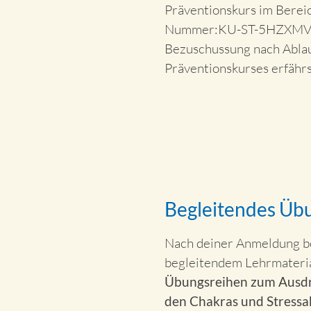
Präventionskurs im Berei
Nummer:KU-ST-5HZXMV). B
Bezuschussung nach Ablau
Präventionskurses erfähr
Begleitendes Übu
Nach deiner Anmeldung b
begleitendem Lehrmaterial
Übungsreihen zum Ausdru
den Chakras und Stressa