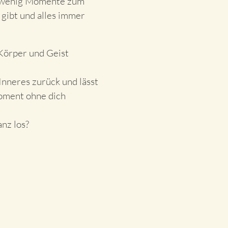
s wenig Momente zum
gibt und alles immer
 Körper und Geist
 Inneres zurück und lässt
Moment ohne dich
anz los?