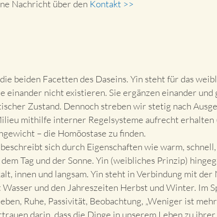
ine Nachricht über den
Kontakt >>
ie beiden Facetten des Daseins. Yin steht für das weibli
e einander nicht existieren. Sie ergänzen einander und 
atischer Zustand. Dennoch streben wir stetig nach Aus
Milieu mithilfe interner Regelsysteme aufrecht erhalten
ichgewicht – die Homöostase zu finden.
 beschreibt sich durch Eigenschaften wie warm, schnell,
dem Tag und der Sonne. Yin (weibliches Prinzip) hingege
kalt, innen und langsam. Yin steht in Verbindung mit de
Wasser und den Jahreszeiten Herbst und Winter. Im Sp
Geben, Ruhe, Passivität, Beobachtung, „Weniger ist mehr“
rtrauen darin, dass die Dinge in unserem Leben zu ihrer