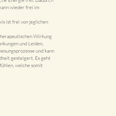
che Energie frei. Dadurch
kann wieder frei im
s ist frei von jeglichen
r therapeutischen Wirkung
ränkungen und Leiden,
Genesungsprozesse und kann
heit gesteigert. Es geht
fühlen, welche somit