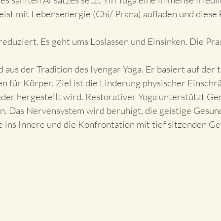
s sanften Ansatzes setzt Yin Yoga eine immense friedli
ist mit Lebensenergie (Chi/ Prana) aufladen und diese 
eduziert. Es geht ums Loslassen und Einsinken. Die Praxi
 aus der Tradition des Iyengar Yoga. Er basiert auf de
 für Körper. Ziel ist die Linderung physischer Einsch
der hergestellt wird. Restorativer Yoga unterstützt 
rn. Das Nervensystem wird beruhigt, die geistige Gesund
 ins Innere und die Konfrontation mit tief sitzenden Ge