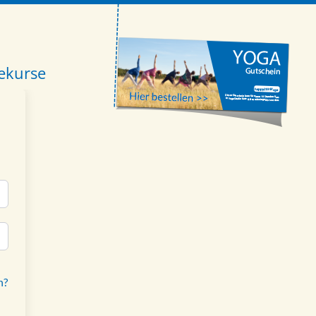
ekurse
n?