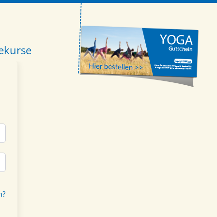
ekurse
n?