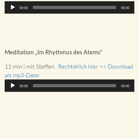
Audio-
00:00
00:00
Player
Meditation „Im Rhythmus des Atems“
11 min | mit Steffen
Rechtsklick hier >> Download
als mp3-Datei
Audio-
00:00
00:00
Player