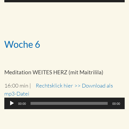
Player
Woche 6
Meditation WEITES HERZ (mit Maitrilila)
16:00 min |
Rechtsklick hier >> Download als
mp3-Datei
Audio-
00:00
00:00
Player