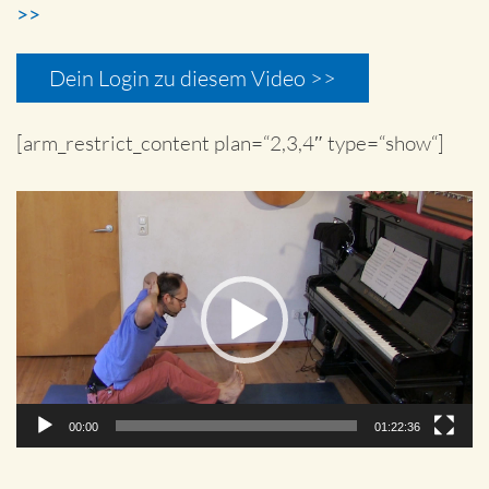
>>
Dein Login zu diesem Video >>
[arm_restrict_content plan=“2,3,4″ type=“show“]
Video-
Player
00:00
01:22:36