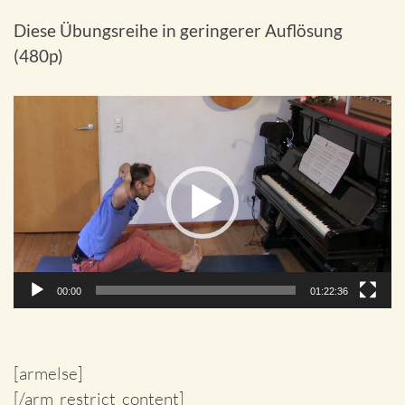
Diese Übungsreihe in geringerer Auflösung
(480p)
Video-
Player
00:00
01:22:36
[armelse]
[/arm_restrict_content]