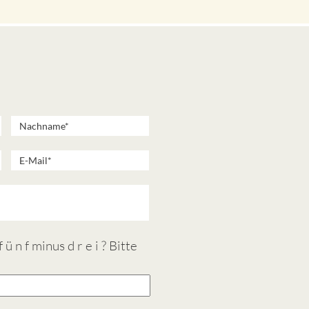
ü n f minus d r e i ? Bitte