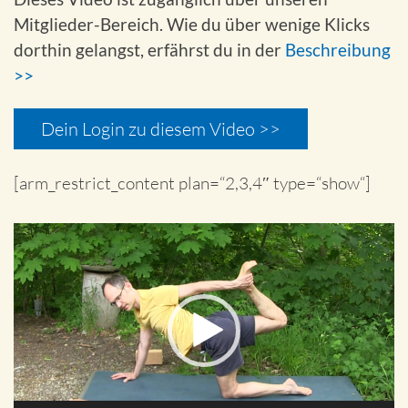
Mitglieder-Bereich. Wie du über wenige Klicks
dorthin gelangst, erfährst du in der
Beschreibung
>>
Dein Login zu diesem Video >>
[arm_restrict_content plan=“2,3,4″ type=“show“]
Video-
Player