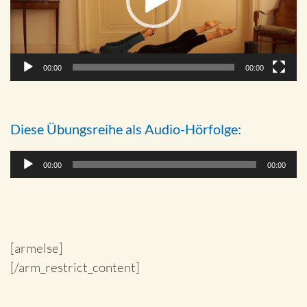
00:00
00:00
Diese Übungsreihe als Audio-Hörfolge:
Audio-
00:00
00:00
Player
[armelse]
[/arm_restrict_content]