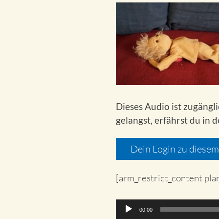
Dieses Audio ist zugängl
gelangst, erfährst du in 
Dein Login zu diese
[arm_restrict_content pla
Audio-
00:00
Player