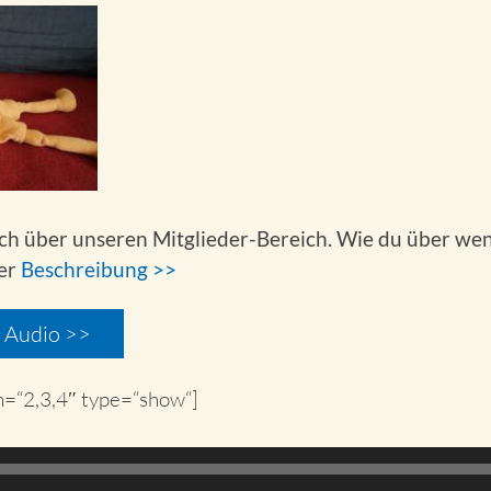
ich über unseren Mitglieder-Bereich. Wie du über wen
der
Beschreibung >>
m Audio >>
n=“2,3,4″ type=“show“]