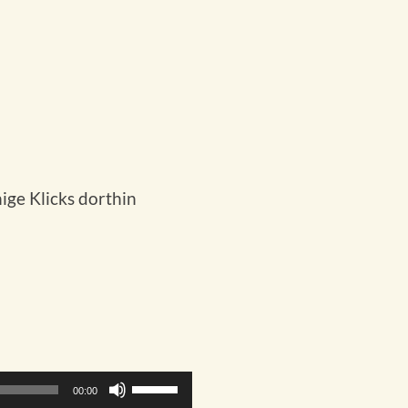
ige Klicks dorthin
Pfeiltasten
00:00
Hoch/Runter