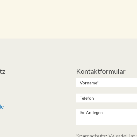
tz
Kontaktformular
de
Spamschutz: Wieviel ist f 