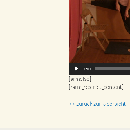
00:00
[armelse]
[/arm_restrict_content]
<< zurück zur Übersicht