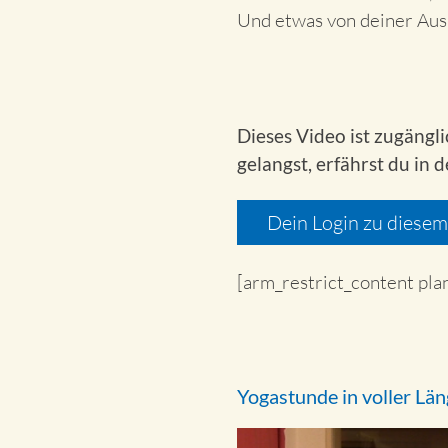
Und etwas von deiner Aus
Dieses Video ist zugängl
gelangst, erfährst du in 
Dein Login zu diese
[arm_restrict_content pla
Yogastunde in voller Lä
Video-