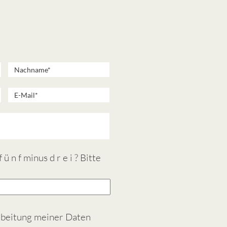
ü n f minus d r e i ? Bitte
rbeitung meiner Daten