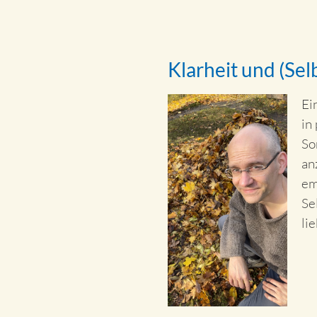
Klarheit und (Sel
Ei
in
So
an
em
Se
li