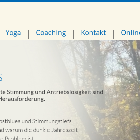
Yoga
Coaching
Kontakt
Onlin
s
te Stimmung und Antriebslosigkeit sind
 Herausforderung.
rbstblues und Stimmungstiefs
d warum die dunkle Jahreszeit
ge Problem ist.