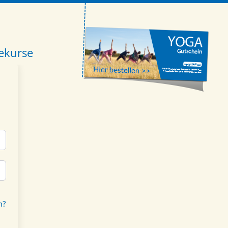
ekurse
n?