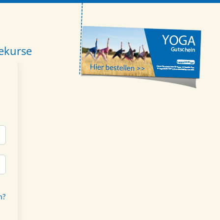
ekurse
n?