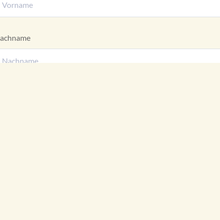
achname
enutzername
-Mail
asswort